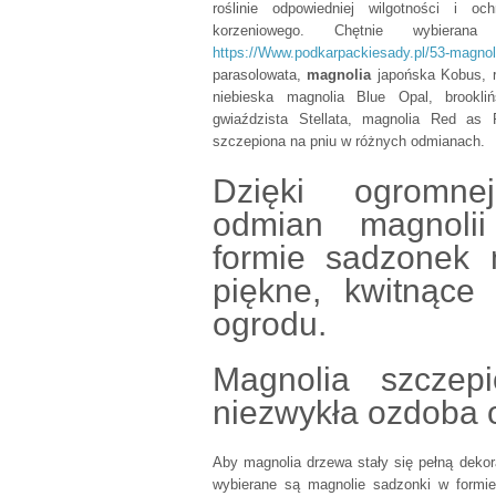
roślinie odpowiedniej wilgotności i o
korzeniowego. Chętnie wybiera
https://Www.podkarpackiesady.pl/53-magn
parasolowata,
magnolia
japońska Kobus, r
niebieska magnolia Blue Opal, brookli
gwiaździsta Stellata, magnolia Red as
szczepiona na pniu w różnych odmianach.
Dzięki ogromnej
odmian magnoli
formie sadzonek 
piękne, kwitnące
ogrodu.
Magnolia szczep
niezwykła ozdoba 
Aby magnolia drzewa stały się pełną dekor
wybierane są magnolie sadzonki w formie