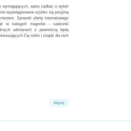
zo wymagających, warto zadbać o wybór
dnio wypielęgnowane szybko się przyjmą
nieniem. Sprawdź ofertę Internetowego
pl w kategorii magnolie - sadzonki
ięknych odmianach z pewnością będą
eresujących Cię roślin i znajdź dla nich
Więcej