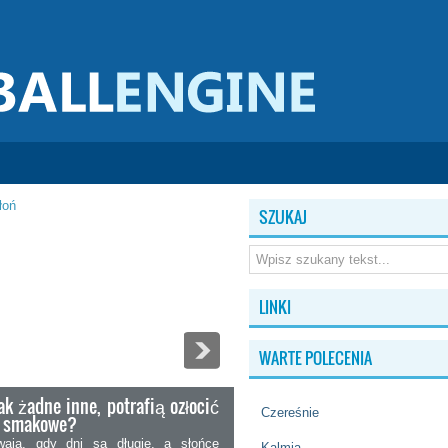
SZUKAJ
LINKI
WARTE POLECENIA
ak żadne inne, potrafią ozłocić
Czereśnie
ki smakowe?
wają, gdy dni są długie, a słońce
Kalmia