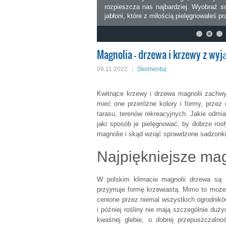
rozpieszcza nas najbardziej. Wyobraź so
jabłoni, które z miłością pielęgnowałeś p
Magnolia - drzewa i krzewy z wy
09.11.2022
Skomentuj
Kwitnące krzewy i drzewa magnolii zachw
mieć one przeróżne kolory i formy, przez
tarasu, terenów rekreacyjnych. Jakie odm
jaki sposób je pielęgnować, by dobrze rosł
magnolie i skąd wziąć sprawdzone sadzonki 
Najpiękniejsze mag
W polskim klimacie magnolii drzewa są r
przyjmuje formę krzewiastą. Mimo to może
cenione przez niemal wszystkich ogrodników
i później rośliny nie mają szczególnie du
kwaśnej glebie, o dobrej przepuszczalno