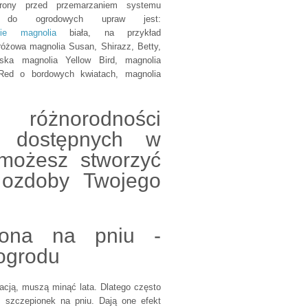
chrony przed przemarzaniem systemu
na do ogrodowych upraw jest:
olie magnolia
biała, na przykład
óżowa magnolia Susan, Shirazz, Betty,
ńska magnolia Yellow Bird, magnolia
 Red o bordowych kwiatach, magnolia
 różnorodności
i dostępnych w
możesz stworzyć
 ozdoby Twojego
iona na pniu -
ogrodu
acją, muszą minąć lata. Dlatego często
 szczepionek na pniu. Dają one efekt