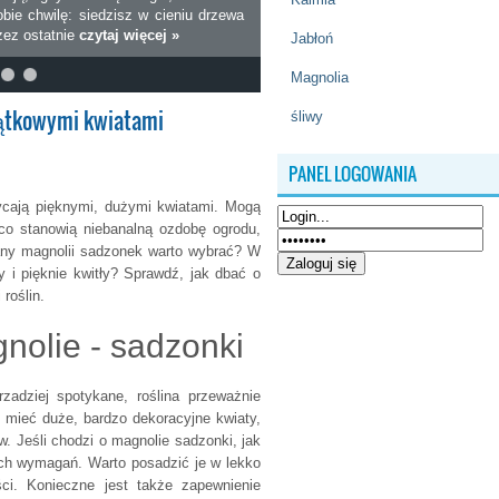
bie chwilę: siedzisz w cieniu drzewa
rzez ostatnie
czytaj więcej »
Jabłoń
Magnolia
jątkowymi kwiatami
śliwy
PANEL LOGOWANIA
ycają pięknymi, dużymi kwiatami. Mogą
 co stanowią niebanalną ozdobę ogrodu,
iany magnolii sadzonek warto wybrać? W
y i pięknie kwitły? Sprawdź, jak dbać o
roślin.
nolie - sadzonki
zadziej spotykane, roślina przeważnie
 mieć duże, bardzo dekoracyjne kwiaty,
. Jeśli chodzi o magnolie sadzonki, jak
żych wymagań. Warto posadzić je w lekko
ści. Konieczne jest także zapewnienie