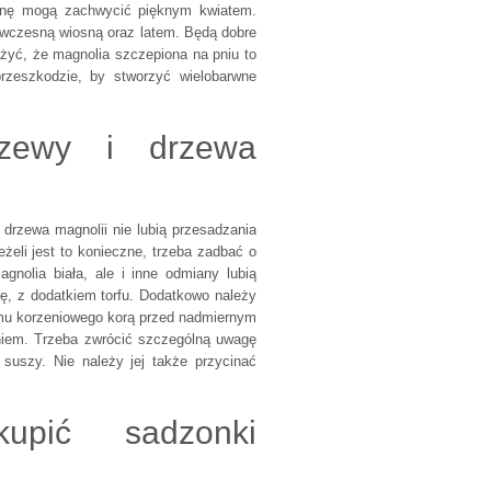
snę mogą zachwycić pięknym kwiatem.
 wczesną wiosną oraz latem. Będą dobre
żyć, że magnolia szczepiona na pniu to
przeszkodzie, by stworzyć wielobarwne
zewy i drzewa
drzewa magnolii nie lubią przesadzania
żeli jest to konieczne, trzeba zadbać o
gnolia biała, ale i inne odmiany lubią
ę, z dodatkiem torfu. Dodatkowo należy
mu korzeniowego korą przed nadmiernym
niem. Trzeba zwrócić szczególną uwagę
i suszy. Nie należy jej także przycinać
upić sadzonki