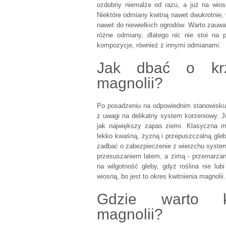
ozdobny niemalże od razu, a już na wio
Niektóre odmiany kwitną nawet dwukrotnie,
nawet do niewielkich ogrodów. Warto zauwa
różne odmiany, dlatego nic nie stoi na 
kompozycje, również z innymi odmianami.
Jak dbać o kr
magnolii?
Po posadzeniu na odpowiednim stanowisku 
z uwagi na delikatny system korzeniowy. Je
jak największy zapas ziemi. Klasyczna ma
lekko kwaśną, żyzną i przepuszczalną gleb
zadbać o zabezpieczenie z wierzchu syste
przesuszaniem latem, a zimą - przemarza
na wilgotność gleby, gdyż roślina nie lub
wiosną, bo jest to okres kwitnienia magnolii.
Gdzie warto k
magnolii?