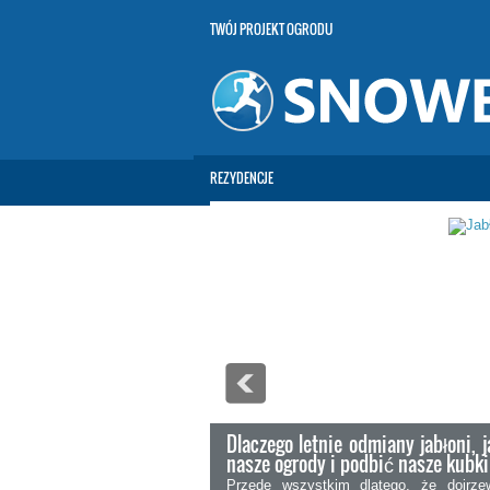
TWÓJ PROJEKT OGRODU
REZYDENCJE
Dlaczego letnie odmiany jabłoni, j
nasze ogrody i podbić nasze kub
Przede wszystkim dlatego, że dojrze