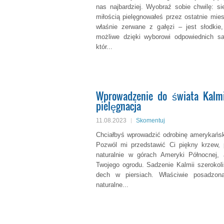
nas najbardziej. Wyobraź sobie chwilę: si
miłością pielęgnowałeś przez ostatnie mie
właśnie zerwane z gałęzi – jest słodkie
możliwe dzięki wyborowi odpowiednich sa
któr...
Wprowadzenie do świata Kalmii
pielęgnacja
11.08.2023
Skomentuj
Chciałbyś wprowadzić odrobinę amerykańsk
Pozwól mi przedstawić Ci piękny krzew, 
naturalnie w górach Ameryki Północnej,
Twojego ogrodu. Sadzenie Kalmii szerokolis
dech w piersiach. Właściwie posadzon
naturalne...