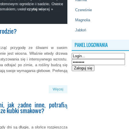
zenie jest wiosna. Właśnie wtedy
bie chwilę: siedzisz w cieniu drzewa
órach Ameryki Północnej, ale
 przez co stanowią niebanalną ozdobę
domowym ogrodzie i sadzie. Owoce
czytaj
 do zaklimatyzowania
rzez ostatnie
Jakie odmian
m smakiem, uwiel
czytaj więcej »
czytaj więcej »
czytaj więcej »
czytaj więcej »
Czereśnie
Magnolia
grodzie?
Jabłoń
PANEL LOGOWANIA
począć przygodę ze śliwami w swoim
ie jest wiosna. Właśnie wtedy drzewa
atyzowania się i intensywnego wzrostu.
a odtajać po zimie, a rośliny budzą się
 mają swoje wymagania glebowe. Preferują
Więcej
ni, jak żadne inne, potrafią
asze kubki smakowe?
gdy dni są długie, a słońce rozpieszcza