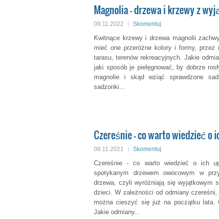
Magnolia - drzewa i krzewy z wy
09.11.2022
Skomentuj
Kwitnące krzewy i drzewa magnolii zachw
mieć one przeróżne kolory i formy, przez
tarasu, terenów rekreacyjnych. Jakie odm
jaki sposób je pielęgnować, by dobrze rosł
magnolie i skąd wziąć sprawdzone sadzo
sadzonki...
Czereśnie - co warto wiedzieć o 
08.11.2021
Skomentuj
Czereśnie - co warto wiedzieć o ich up
spotykanym drzewem owocowym w przy
drzewa, czyli wyróżniają się wyjątkowym 
dzieci. W zależności od odmiany czereśni,
można cieszyć się już na początku lata. 
Jakie odmiany...