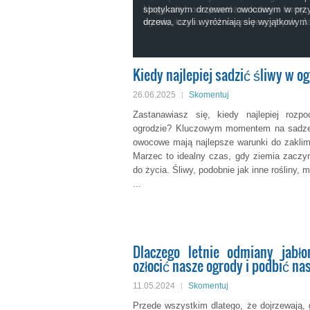
ogrodzie? Kluczowym momentem na sad
rozpieszcza nas najbardziej. Wyobraź so
szerokolistna. Rośnie naturalnie w g
Mogą mieć one przeróżne kolory i formy,
spotykanym drzewem owocowym w przy
drzewa owocowe mają najlepsze warunki
jabłoni, które z miłością pielęgnowałeś p
więcej »
ogrodu, tarasu, terenów rekreacyjnych. 
drzewa, czyli wyróżniają się wyjątkowy
Kiedy najlepiej sadzić śliwy w o
26.06.2025
Skomentuj
Zastanawiasz się, kiedy najlepiej roz
ogrodzie? Kluczowym momentem na sadzen
owocowe mają najlepsze warunki do zaklim
Marzec to idealny czas, gdy ziemia zaczyn
do życia. Śliwy, podobnie jak inne rośliny,
...
Dlaczego letnie odmiany jabło
ozłocić nasze ogrody i podbić n
11.05.2024
Skomentuj
Przede wszystkim dlatego, że dojrzewają, 