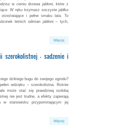
edzisz w cieniu drzewa jabłoni, które z
siące. W ręku trzymasz soczyste jabłko
, orzeźwiające i pełne smaku lata. To
dzonek letnich odmian jabłoni – tych,
Więcej
 szerokolistnej - sadzenie i
iego dzikiego bugu do swojego ogrodu?
pełen wdzięku – szerokolistna. Rośnie
 ale może stać się prawdziwą ozdobą
tnej nie jest trudne, a efekty zapierają
a w stanowisku przypominającym jej
Więcej