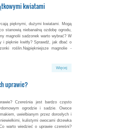
jątkowymi kwiatami
ycają pięknymi, dużymi kwiatami. Mogą
 co stanowią niebanalną ozdobę ogrodu,
iany magnolii sadzonek warto wybrać? W
y i pięknie kwitły? Sprawdź, jak dbać o
nki roślin.Najpiękniejsze magnolie -
Więcej
ich uprawie?
rawie? Czereśnia jest bardzo często
domowym ogrodzie i sadzie. Owoce
smakiem, uwielbianym przez dorosłych i
 niewielkimi, kulistymi owocami drzewka
Co warto wiedzieć o uprawie czereśni?